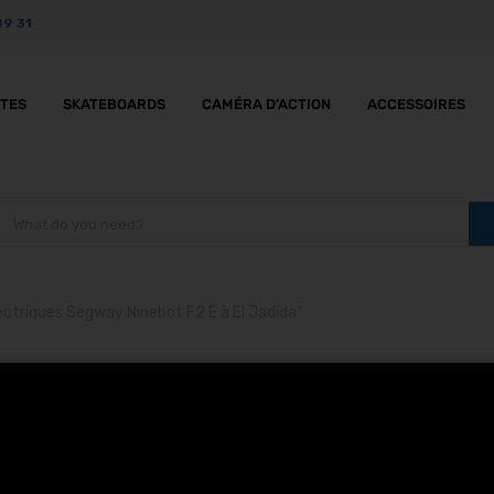
89 31
TTES
SKATEBOARDS
CAMÉRA D’ACTION
ACCESSOIRES
ectriques Segway Ninebot F2 E à El Jadida”
ottinettes électriques