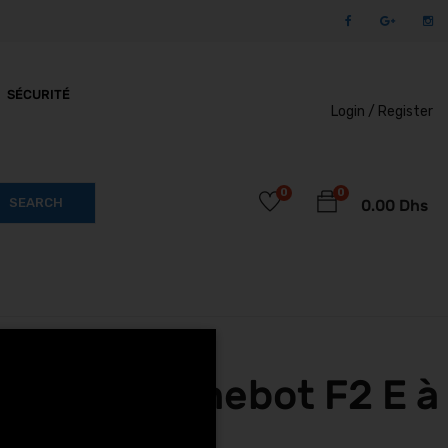
SÉCURITÉ
Login /
Register
0
0
SEARCH
0.00
Dhs
 Segway Ninebot F2 E à