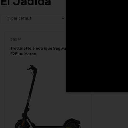
El Jadida
350 W
Trottinette électrique Segway Ninebot
F2E au Maroc