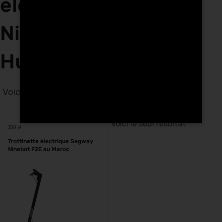
électriques Segway
Ninebot F2 E Tech
Hunters à Rabat
Voici le seul résultat
Voici le seul résultat
350 W
Trottinette électrique Segway
Ninebot F2E au Maroc