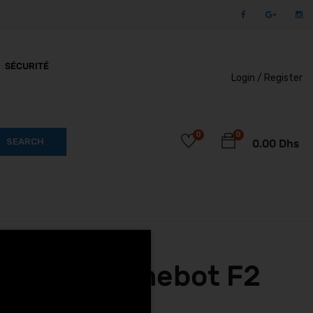
SÉCURITÉ
Login /
Register
0
0
SEARCH
0.00
Dhs
s Segway Ninebot F2