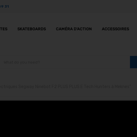
89 31
TTES
SKATEBOARDS
CAMÉRA D’ACTION
ACCESSOIRES
électriques Segway Ninebot F2 PLUS PLUS E Tech Hunters à Meknes”
rottinettes électrique