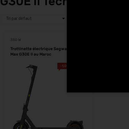
G30E II Tech Hunters 
350 W
Trottinette électrique Segway Ninebot
Max G30E II au Maroc
-
1,000.00
Dhs