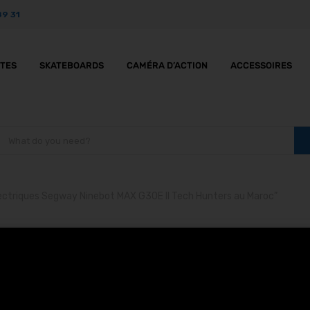
89 31
TTES
SKATEBOARDS
CAMÉRA D’ACTION
ACCESSOIRES
électriques Segway Ninebot MAX G30E II Tech Hunters au Maroc”
rottinettes électrique