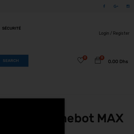
SÉCURITÉ
Login /
Register
0
0
SEARCH
0.00
Dhs
s Segway Ninebot MAX