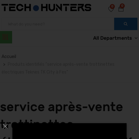
0
0
All Departments
Accueil
Produits identifiés “service après-vente trottinettes
électriques Teknes TK City à Fes”
service après-vente
trottinettes