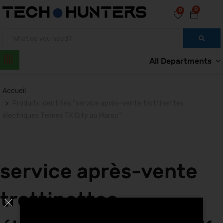
0
0
All Departments
Accueil
Produits identifiés “service après-vente trottinettes
électriques Teknes TK City au Maroc”
service après-vente
trottinettes