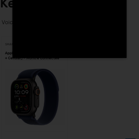
Kenitra
Voici le seul résultat
Voici le seul résultat
SMARTWATCHES
Apple Watch Ultra 2 (49 mm GPS
+ Cellular) – Montre Connectée