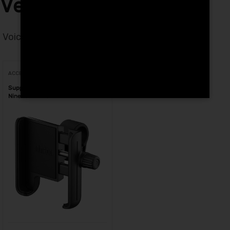
Vélos à Bouskoura
Voici le seul résultat
Voici le seul résultat
ACCESSOIRES
Support de téléphone Segway
Ninebot au Maroc