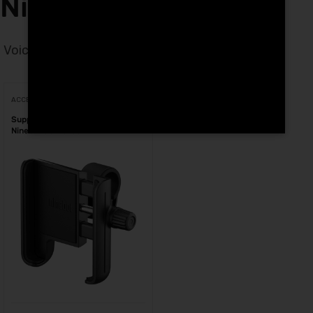
Ninebot à Kenitra
Voici le seul résultat
Voici le seul résultat
ACCESSOIRES
Support de téléphone Segway
Ninebot au Maroc