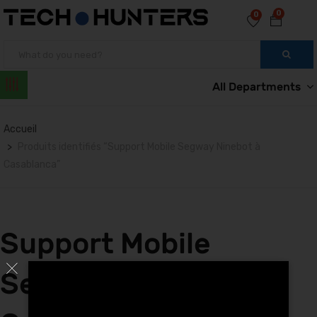
0
0
All Departments
Accueil
Produits identifiés “Support Mobile Segway Ninebot à
Casablanca”
Support Mobile
Segway Ninebot à