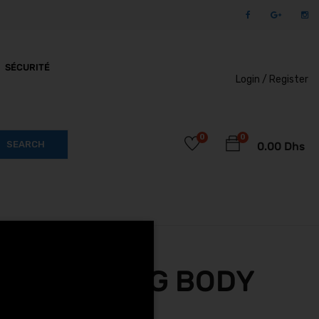
SÉCURITÉ
Login /
Register
0
0
SEARCH
0.00
Dhs
 15.6Ah LONG BODY