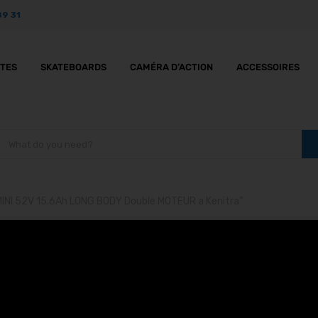
89 31
TTES
SKATEBOARDS
CAMÉRA D’ACTION
ACCESSOIRES
 MINI 52V 15.6Ah LONG BODY Double MOTEUR a Kenitra”
ues DUALTRON MINI 52V