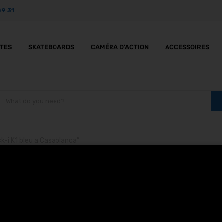
89 31
TTES
SKATEBOARDS
CAMÉRA D’ACTION
ACCESSOIRES
k-i K1 bleu a Casablanca”
es enfants Rock-i K1 bl