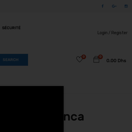
SÉCURITÉ
Login /
Register
0
0
SEARCH
0.00
Dhs
eu a Casablanca