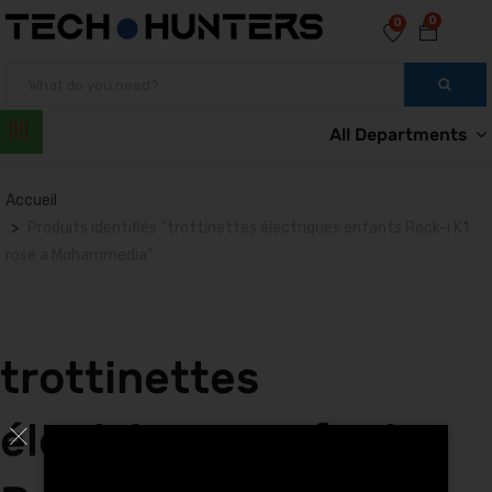
0
0
All Departments
Accueil
Produits identifiés “trottinettes électriques enfants Rock-i K1
rose a Mohammedia”
trottinettes
électriques enfants