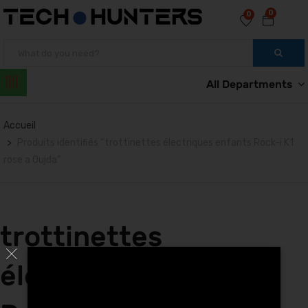
0
0
All Departments
Accueil
Produits identifiés “trottinettes électriques enfants Rock-i K1
rose a Oujda”
trottinettes
électriques enfants