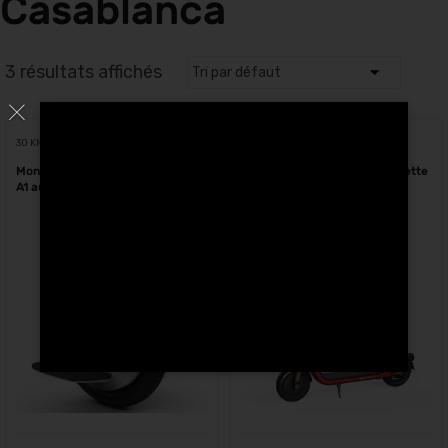
Casablanca
3 résultats affichés
30 KM
18 KM
Monoroue Eléctrique Ninebot One
Segway Ninebot D18E trottinette
A1 au Maroc
électrique Maroc