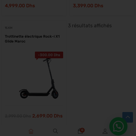
4,999.00
Dhs
3,399.00
Dhs
3 résultats affichés
15 KM
Trottinette électrique Rock-i X1
Glide Maroc
-
300.00
Dhs
2,699.00
Dhs
2,999.00
Dhs
0