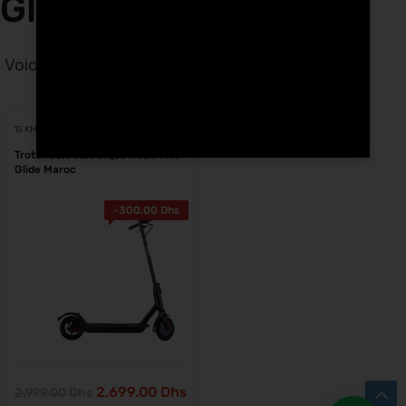
Glide a Safi
Voici le seul résultat
Voici le seul résultat
15 KM
Trottinette électrique Rock-i X1
Glide Maroc
-
300.00
Dhs
2,699.00
Dhs
2,999.00
Dhs