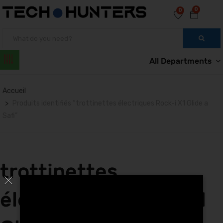
0
0
All Departments
Accueil
Produits identifiés “trottinettes électriques Rock-i X1 Glide a
Safi”
trottinettes
électriques Rock-i X1