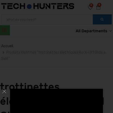
0
0
All Departments
Accueil
Produits identifiés “trottinettes électriques Rock-i X1 Glide a
Salé”
trottinettes
électriques Rock-i X1