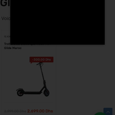
Glide a Salé
Voici le seul résultat
Voici le seul résultat
15 KM
Trottinette électrique Rock-i X1
Glide Maroc
-
300.00
Dhs
2,699.00
Dhs
2,999.00
Dhs