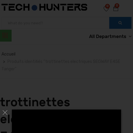
0
0
All Departments
Accueil
Produits identifiés “trottinettes electriques SEGWAY E45E
Tanger”
trottinettes
electriques SEGWAY