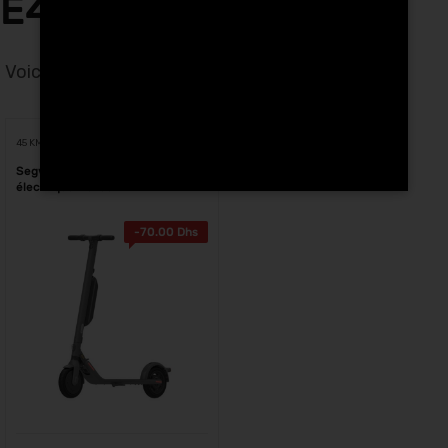
E45E Tanger
Voici le seul résultat
Voici le seul résultat
45 KM
Segway Ninebot E45E trottinette
électrique Maroc
-
70.00
Dhs