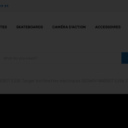
89 31
TTES
SKATEBOARDS
CAMÉRA D’ACTION
ACCESSOIRES
NINEBOT E25E Tanger trottinettes electriques SEGWAY NINEBOT E25E T
ues SEGWAY NINEBOT E25