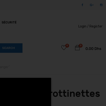
SÉCURITÉ
Login /
Register
0
0
SEARCH
0.00
Dhs
anger”
E Tanger trottinettes