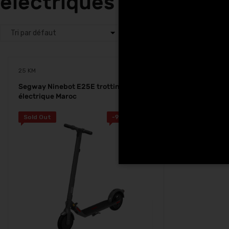
electriques SEGWAY N
25 KM
Segway Ninebot E25E trottinette
électrique Maroc
Sold Out
-
970.00
Dhs