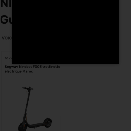
NINEBOT F30E Ben
Guerir
Voici le seul résultat
Voici le seul résultat
30 KM
Segway Ninebot F30E trottinette
électrique Maroc