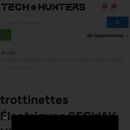
0
0
All Departments
Accueil
Produits identifiés “trottinettes Électriques SEGWAY NINEBOT
F30E Ben Guerir”
trottinettes
Électriques SEGWAY