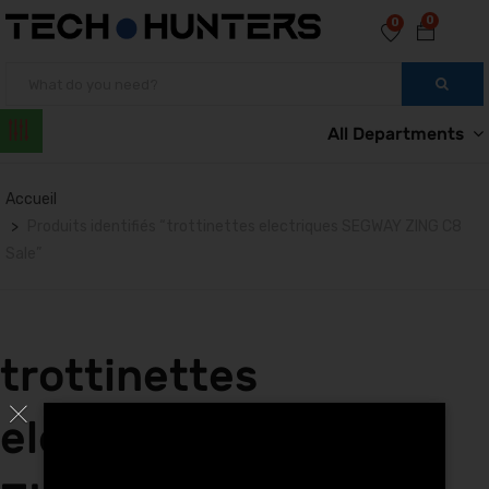
0
0
All Departments
Accueil
Produits identifiés “trottinettes electriques SEGWAY ZING C8
Sale”
trottinettes
electriques SEGWAY