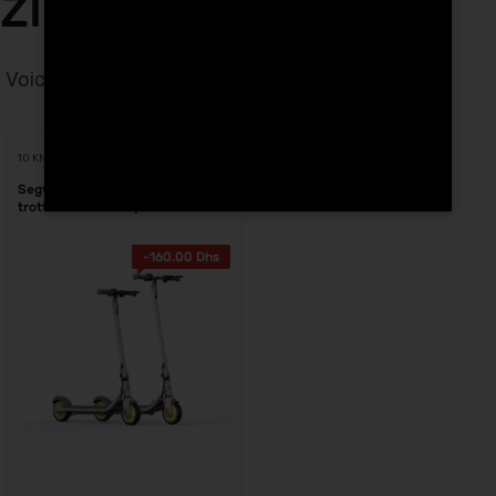
ZING C8 Sale
Voici le seul résultat
Voici le seul résultat
10 KM
Segway Ninebot Zing C8
trottinette électrique Maroc
-
160.00
Dhs