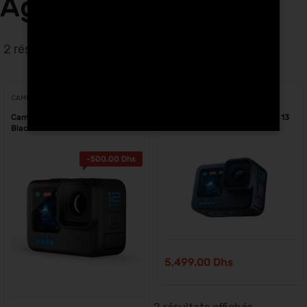
Agadir
2 résultats affichés
CAMÉRAS D'ACTION
CAMÉRAS D'ACTION
Caméra d’action GoPro HERO 12
Caméra d’action GoPro HERO 13
Black au Maroc
Black au Maroc
-
500.00
Dhs
5,499.00
Dhs