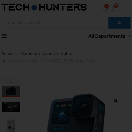
0
0
All Departments
Accueil
Caméras d'Action
GoPro
Caméra d’action GoPro HERO 13 Black au Maroc