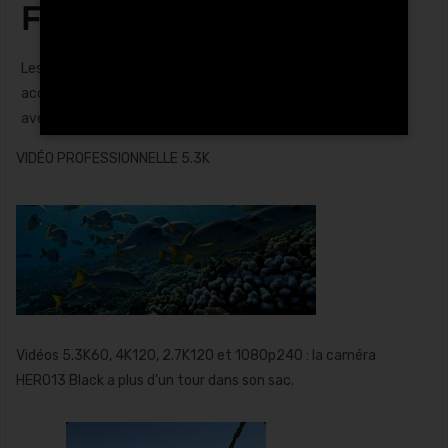
FIXATION
Les tiges de fixation intégrées s’adaptent à tous les
accessoires GoPro, et les filetages 1/4-20 sont compatibles
avec les trépieds standard.
VIDÉO PROFESSIONNELLE 5.3K
Vidéos 5.3K60, 4K120, 2.7K120 et 1080p240 : la caméra
HERO13 Black a plus d’un tour dans son sac.