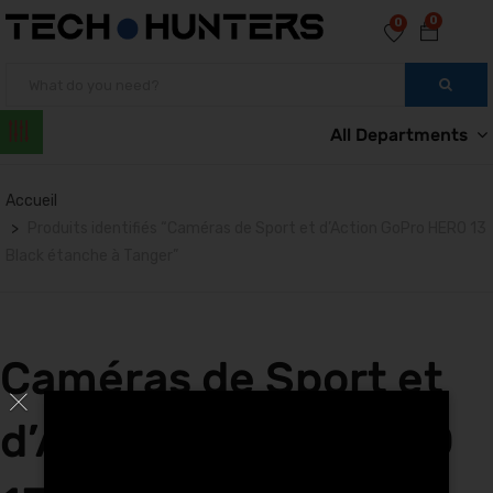
0
0
All Departments
Accueil
Produits identifiés “Caméras de Sport et d’Action GoPro HERO 13
Black étanche à Tanger”
Caméras de Sport et
d’Action GoPro HERO