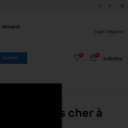
SÉCURITÉ
Login /
Register
0
0
SEARCH
0.00
Dhs
Black moins cher à