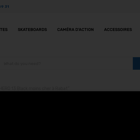
89 31
TTES
SKATEBOARDS
CAMÉRA D’ACTION
ACCESSOIRES
 HERO 13 Black moins cher à Rabat”
’Action GoPro HERO 13 