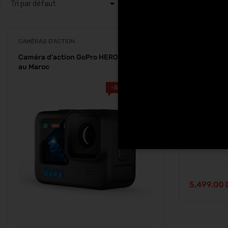
CAMÉRAS D'ACTION
CAMÉRAS D'
Caméra d’action GoPro HERO 12 Black
Caméra d’a
au Maroc
au Maroc
-
500.00
Dhs
5,499.00