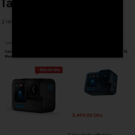
Tanger
2 résultats affichés
CAMÉRAS D'ACTION
CAMÉRAS D'ACTION
Caméra d’action GoPro HERO 12
Caméra d’action GoPro HERO 13
Black au Maroc
Black au Maroc
-
500.00
Dhs
5,499.00
Dhs