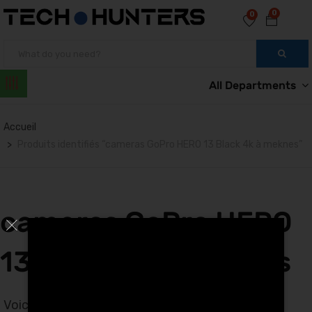
0
0
All Departments
Accueil
Produits identifiés “cameras GoPro HERO 13 Black 4k à meknes”
cameras GoPro HERO
13 Black 4k à meknes
Voici le seul résultat