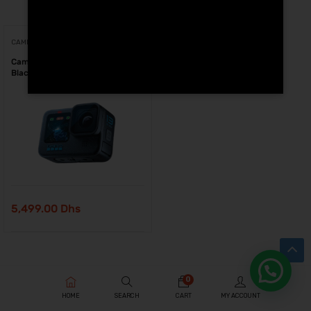
Voici le seul résultat
CAMÉRAS D'ACTION
Caméra d’action GoPro HERO 13
Black au Maroc
5,499.00
Dhs
0
HOME
SEARCH
CART
MY ACCOUNT