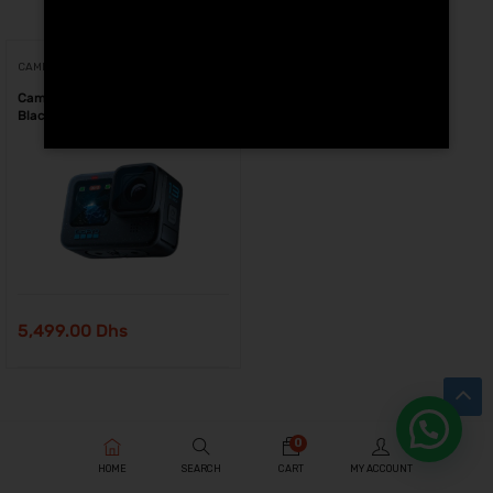
Voici le seul résultat
CAMÉRAS D'ACTION
Caméra d’action GoPro HERO 13
Black au Maroc
5,499.00
Dhs
0
HOME
SEARCH
CART
MY ACCOUNT