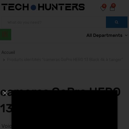
0
0
All Departments
Accueil
Produits identifiés “cameras GoPro HERO 13 Black 4k à tanger”
cameras GoPro HERO
13 Black 4k à tanger
Voici le seul résultat