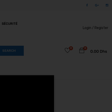
SÉCURITÉ
Login /
Register
0
0
SEARCH
0.00
Dhs