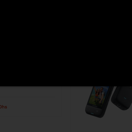
ACTION
CAMÉRAS D'ACTION
ction GoPro HERO 13 Black
Caméra sport Insta360 X4 8
Maroc
Dhs