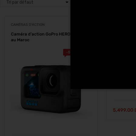
CAMÉRAS D'ACTION
CAMÉRAS D'
Caméra d’action GoPro HERO 12 Black
Caméra d’a
au Maroc
au Maroc
-
500.00
Dhs
5,499.00