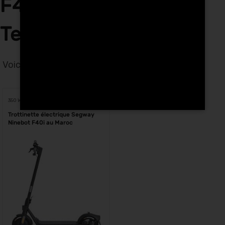
F40i Tech Hunters à
Tetouan
Voici le seul résultat
Voici le seul résultat
350 W
Trottinette électrique Segway
Ninebot F40i au Maroc